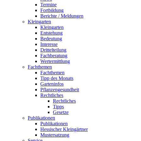
Termine
Fortbildung
Berichte / Meldungen
Kleingarten
Kleingarten
Entstehung
Bedeutung
Interesse
Drittelteilung
Fachberatung
Wertermittlung
Fachthemen
Fachthemen
Tipp des Monats
Garteninfos
Pflanzengesundheit
Rechtliches
Rechtliches
Tipps
Gesetze
Publikationen
Publikationen
Hessischer Kleingärtner
Mustersatzung
Service